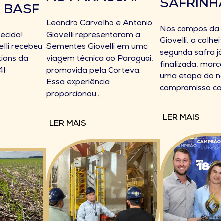
SAFRINH
 BASF
Leandro Carvalho e Antonio
Nos campos da
ecida!
Giovelli representaram a
Giovelli, a colhe
lli recebeu
Sementes Giovelli em uma
segunda safra já
tions da
viagem técnica ao Paraguai,
finalizada, mar
4!
promovida pela Corteva.
uma etapa do n
Essa experiência
compromisso co
proporcionou...
LER MAIS
LER MAIS