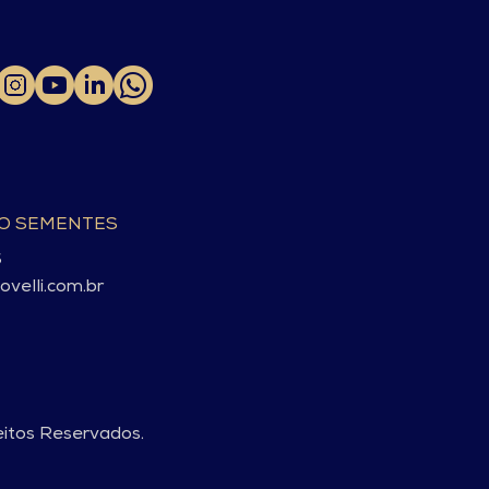
TO SEMENTES
S
velli.com.br
eitos Reservados.