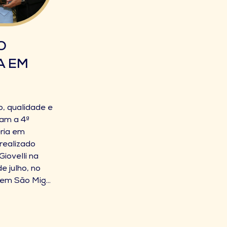
O
A EM
, qualidade e
ram a 4ª
ria em
realizado
iovelli na
e julho, no
em São Mig...