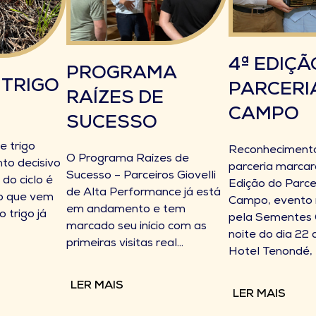
4ª EDIÇÃ
PROGRAMA
 TRIGO
PARCERI
RAÍZES DE
CAMPO
SUCESSO
e trigo
Reconhecimento
O Programa Raízes de
o decisivo
parceria marca
Sucesso – Parceiros Giovelli
 do ciclo é
Edição do Parce
de Alta Performance já está
do que vem
Campo, evento 
em andamento e tem
 trigo já
pela Sementes G
marcado seu início com as
noite do dia 22 d
primeiras visitas real...
Hotel Tenondé, 
LER MAIS
LER MAIS