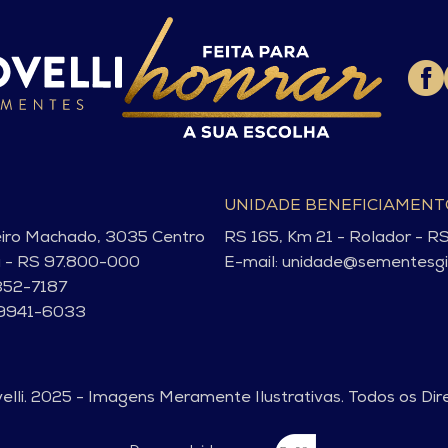
UNIDADE BENEFICIAMEN
eiro Machado, 3035 Centro
RS 165, Km 21 - Rolador - R
a - RS 97.800-000
E-mail: unidade@sementesgio
352-7187
99941-6033
lli. 2025 - Imagens Meramente Ilustrativas. Todos os Dir