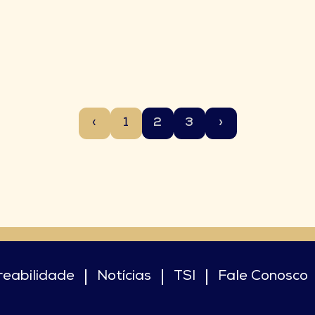
‹
1
2
3
›
reabilidade
Notícias
TSI
Fale Conosco