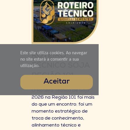
Este site utiliza cookies. Ao navegar
ROTEIRO
no site estará a consentir a sua
TÉCNICO SOJA
utilização.
REGIÃO 101
Aceitar
O Roteiro Técnico de Soja
2026 na Região 101 foi mais
do que um encontro: foi um
momento estratégico de
troca de conhecimento,
alinhamento técnico e