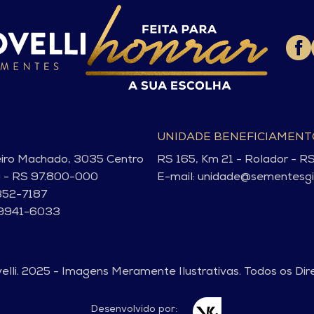
UNIDADE BENEFICIAMEN
eiro Machado, 3035 Centro
RS 165, Km 21 - Rolador - R
a - RS 97.800-000
E-mail: unidade@sementesgio
352-7187
99941-6033
lli. 2025 - Imagens Meramente Ilustrativas. Todos os Dir
Desenvolvido por: