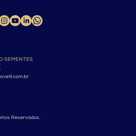
TO SEMENTES
S
velli.com.br
eitos Reservados.