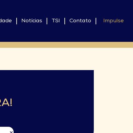
idade
Notícias
TSI
Contato
Impulse
A!