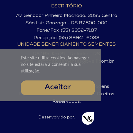
ESCRITÓRIO
Av. Senador Pinheiro Machado, 3035 Centro
São Luiz Gonzaga - RS 97.800-000
Fone/Fax: (55) 3352-7187
Recepção: (55) 99941-6033
UNIDADE BENEFICIAMENTO SEMENTES
RS 165, Km 21 - Rolador - RS
Este site utiliza cookies. Ao navegar
E-mail: unidade@sementesgiovelli.com.br
no site estará a consentir a sua
utilização.
Aceitar
© Sementes Giovelli. 2025 - Imagens
Meramente Ilustrativas. Todos os Direitos
Reservados.
Desenvolvido por: