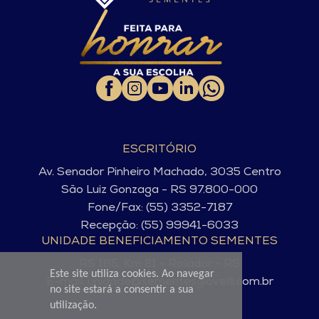
ESCRITÓRIO
Av. Senador Pinheiro Machado, 3035 Centro
São Luiz Gonzaga - RS 97.800-000
Fone/Fax: (55) 3352-7187
Recepção: (55) 99941-6033
UNIDADE BENEFICIAMENTO SEMENTES
RS 165, Km 21 - Rolador - RS
Este site utiliza cookies. Ao navegar
E-mail: unidade@sementesgiovelli.com.br
no site estará a consentir a sua
utilização.