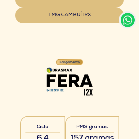
TMG CAMBUÍ I2X
Ciclo
PMS gramas
6.4
157 gramas